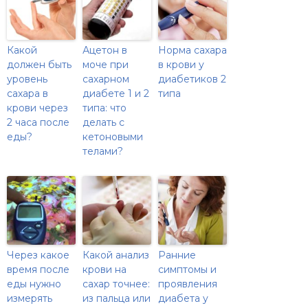
Какой
Ацетон в
Норма сахара
должен быть
моче при
в крови у
уровень
сахарном
диабетиков 2
сахара в
диабете 1 и 2
типа
крови через
типа: что
2 часа после
делать с
еды?
кетоновыми
телами?
Через какое
Какой анализ
Ранние
время после
крови на
симптомы и
еды нужно
сахар точнее:
проявления
измерять
из пальца или
диабета у