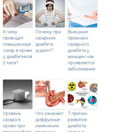
К чему
Почему при
Внешние
приводит
сахарном
признаки
повышенный
диабете
сахарного
сахар в крови
худеют?
диабета у
у диабетиков
женщин: как
2 типа?
проявляется
заболевание
Уровень
Что означает
7 причин
сахара в
диффузные
развития
крови при
изменения
диабета:
преддиабете
печени и
главные