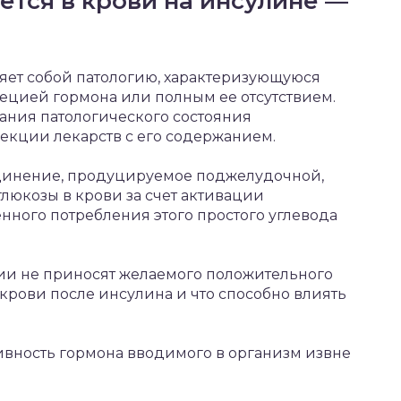
ется в крови на инсулине —
яет собой патологию, характеризующуюся
цией гормона или полным ее отсутствием.
ния патологического состояния
кции лекарств с его содержанием.
динение, продуцируемое поджелудочной,
глюкозы в крови за счет активации
нного потребления этого простого углевода
ии не приносят желаемого положительного
 крови после инсулина и что способно влиять
вность гормона вводимого в организм извне