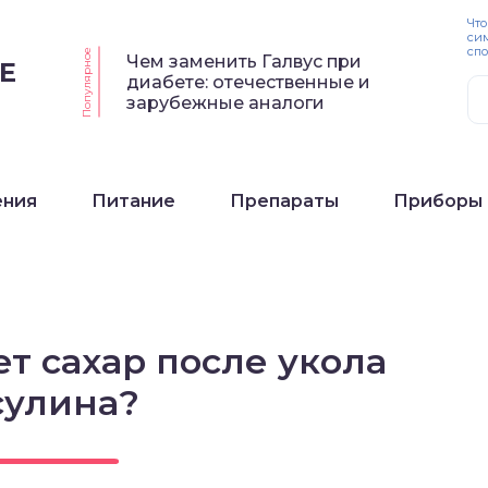
Что
си
спо
Популярное
Чем заменить Галвус при
Е
диабете: отечественные и
зарубежные аналоги
ения
Питание
Препараты
Приборы
т сахар после укола
сулина?