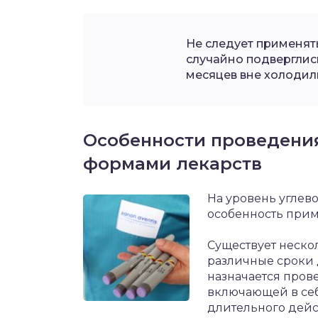
Не следует применят
случайно подверглис
месяцев вне холодил
Особенности проведени
формами лекарств
На уровень углев
особенность при
Существует неск
различные сроки 
назначается про
включающей в себ
длительного дейс