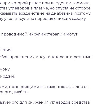
я при которой ранее при введении гормона
ва углеводов в плазме, но спустя некоторое
казывать воздействие на диабетика, поэтому
му укол инсулина перестал снижать сахар у
 проводимой инсулинотерапии могут
нения;
обов проведения инсулинотерапии разными
мону;
амоджи.
ыми, приводящими к снижению эффекта от
ного диабета.
льзуемого для снижения углеводов средства