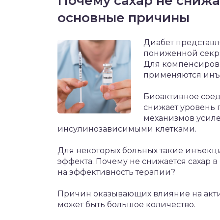
Почему сахар не снижа
основные причины
Диабет представл
пониженной секре
Для компенсирова
применяются инъе
Биоактивное сое
снижает уровень 
механизмов усиле
инсулинозависимыми клетками.
Для некоторых больных такие инъекц
эффекта. Почему не снижается сахар в
на эффективность терапии?
Причин оказывающих влияние на акти
может быть большое количество.