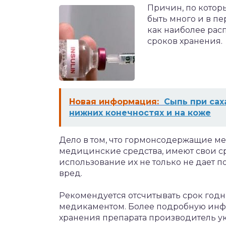
Причин, по котор
быть много и в пе
как наиболее рас
сроков хранения.
Новая информация:
Сыпь при сах
нижних конечностях и на коже
Дело в том, что гормонсодержащие м
медицинские средства, имеют свои с
использование их не только не дает п
вред.
Рекомендуется отсчитывать срок годн
медикаментом. Более подробную инф
хранения препарата производитель у