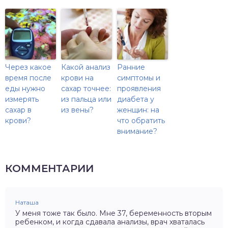
Через какое
Какой анализ
Ранние
время после
крови на
симптомы и
еды нужно
сахар точнее:
проявления
измерять
из пальца или
диабета у
сахар в
из вены?
женщин: на
крови?
что обратить
внимание?
КОММЕНТАРИИ
Наташа
У меня тоже так было. Мне 37, беременность вторым
ребенком, и когда сдавала анализы, врач хваталась