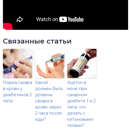
Связанные статьи
Норма сахара
Какой
Ацетон в
в крови у
должен быть
моче при
диабетиков 2
уровень
сахарном
типа
сахара в
диабете 1 и 2
крови через
типа: что
2 часа после
делать с
еды?
кетоновыми
телами?