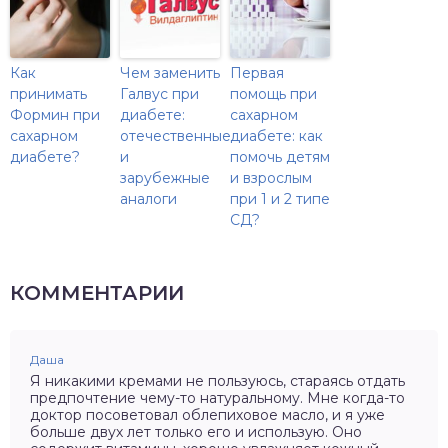
Как
Чем заменить
Первая
принимать
Галвус при
помощь при
Формин при
диабете:
сахарном
сахарном
отечественные
диабете: как
диабете?
и
помочь детям
зарубежные
и взрослым
аналоги
при 1 и 2 типе
СД?
КОММЕНТАРИИ
Даша
Я никакими кремами не пользуюсь, стараясь отдать
предпочтение чему-то натуральному. Мне когда-то
доктор посоветовал облепиховое масло, и я уже
больше двух лет только его и использую. Оно