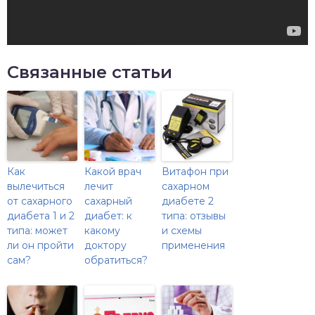
Связанные статьи
Как
Какой врач
Витафон при
вылечиться
лечит
сахарном
от сахарного
сахарный
диабете 2
диабета 1 и 2
диабет: к
типа: отзывы
типа: может
какому
и схемы
ли он пройти
доктору
применения
сам?
обратиться?