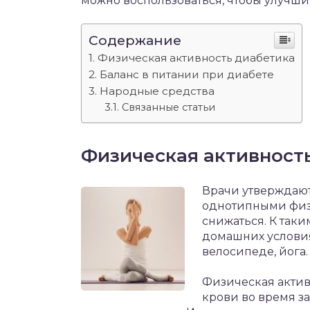
можно воспользоваться, чтобы улучши
Содержание
Физическая активность диабетика
Баланс в питании при диабете
Народные средства
Связанные статьи
Физическая активност
Врачи утверждают
однотипными физи
снижаться. К так
домашних условия
велосипеде, йога.
Физическая актив
крови во время з