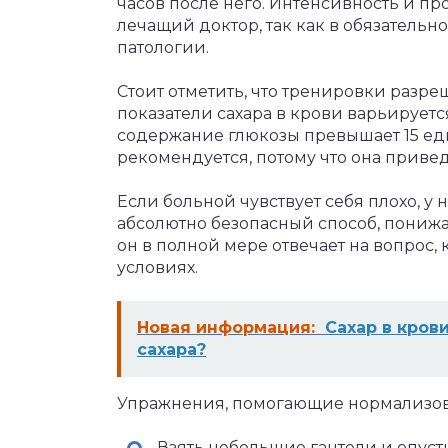
часов после него. Интенсивность и п
лечащий доктор, так как в обязатель
патологии.
Стоит отметить, что тренировки разре
показатели сахара в крови варьируется
содержание глюкозы превышает 15 еди
рекомендуется, потому что она приве
Если больной чувствует себя плохо, у н
абсолютно безопасный способ, пониж
он в полной мере отвечает на вопрос,
условиях.
Новая информация:
Сахар в кров
сахара?
Упражнения, помогающие нормализов
Взять небольшие гантели и опусти