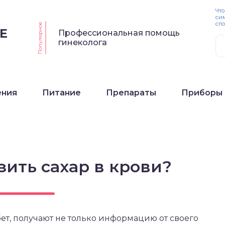
Что
си
спо
Популярное
Е
Профессиональная помощь
гинеколога
ения
Питание
Препараты
Приборы
зить сахар в крови?
ет, получают не только информацию от своего