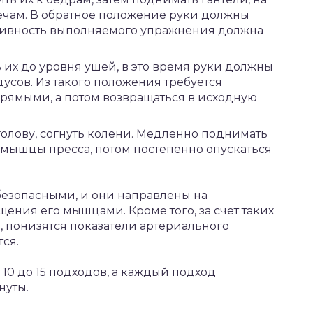
лечам. В обратное положение руки должны
сивность выполняемого упражнения должна
 их до уровня ушей, в это время руки должны
усов. Из такого положения требуется
прямыми, а потом возвращаться в исходную
 голову, согнуть колени. Медленно поднимать
я мышцы пресса, потом постепенно опускаться
безопасными, и они направлены на
ения его мышцами. Кроме того, за счет таких
 понизятся показатели артериального
ся.
 10 до 15 подходов, а каждый подход
нуты.