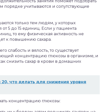
родолжительность занятия поможет подобрать
ном порядке учитываются и сопутствующие
шаются только тем людям, у которых
 от 5 до 15 единиц. Если у пациента
ниц, то ему физическая активность не
дет к повышению сахара.
его слабость и вялость, то существует
ающий концентрацию глюкозы в организме, и
 как снизить сахар в крови в домашних
и 20, что делать для снижения уровня
ать концентрацию глюкозы:
ть их к бедрам, затем поднимать гантели, на