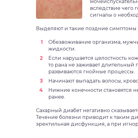
мочеиспускательн
вследствие чего г
сигналы о необхо
Выделяют и такие поздние симптомы у
Обезвоживание организма, мужчи
жидкости.
Если нарушается целостность кож
то рана не заживает длительный
развиваются гнойные процессы.
Начинают выпадать волосы, крово
Нижние конечности становятся не
ранее.
Сахарный диабет негативно сказывает
Течение болезни приводит к таким диа
эректильная дисфункция, а при игно