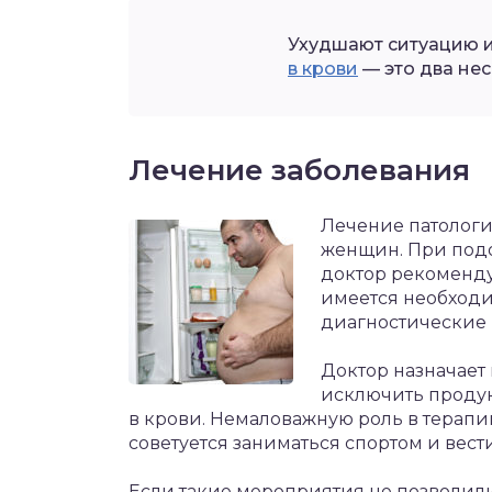
Ухудшают ситуацию и
в крови
— это два не
Лечение заболевания
Лечение патологи
женщин. При подо
доктор рекомендуе
имеется необход
диагностические
Доктор назначает
исключить продук
в крови. Немаловажную роль в терапи
советуется заниматься спортом и вест
Если такие мероприятия не позволили