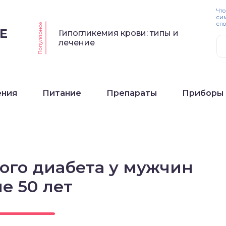
Что
си
спо
Популярное
Е
Гипогликемия крови: типы и
лечение
ения
Питание
Препараты
Приборы
ого диабета у мужчин
е 50 лет