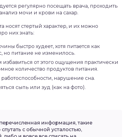
дуется регулярно посещать врача, проходить
нализ мочи и крови на сахар.
 носят стертый характер, и их можно
ро них знать:
ины быстро худеет, хотя питается как
с, но питание не изменилось.
м избавиться от этого ощущения практически
омное количество продуктов питания.
 работоспособности, нарушение сна.
ься сыпь или зуд (как на фото).
перечисленная информация, такие
 спутать с обычной усталостью,
, либо и вовсе все списать на