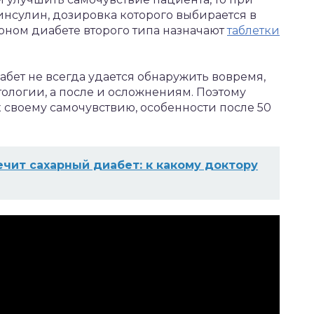
инсулин, дозировка которого выбирается в
рном диабете второго типа назначают
таблетки
абет не всегда удается обнаружить вовремя,
ологии, а после и осложнениям. Поэтому
своему самочувствию, особенности после 50
ечит сахарный диабет: к какому доктору