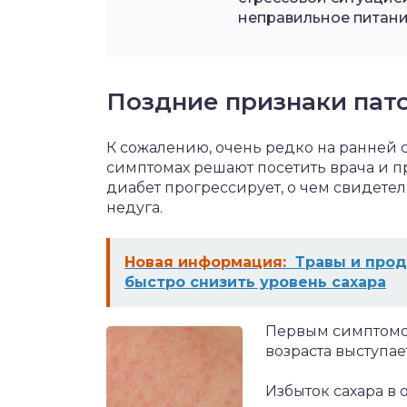
неправильное питани
Поздние признаки пат
К сожалению, очень редко на ранней 
симптомах решают посетить врача и п
диабет прогрессирует, о чем свидет
недуга.
Новая информация:
Травы и прод
быстро снизить уровень сахара
Первым симптомом
возраста выступае
Избыток сахара в