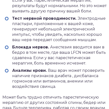
Если у вас парестетическая мералгия,
результаты будут нормальными. Но это может
выявить другую причину вашей боли.
Тест нервной проводимости.
Электродные
пластыри, приложенные к вашей коже,
генерируют небольшой электрический
импульс, чтобы увидеть, насколько хорошо
ваш нерв передает сообщения мышцам.
Блокада нервов.
Анестезия вводится вам в
бедро в том месте, где ваша LFCN может быть
сдавлена. Если у вас парестетическая
мералгия, боль временно исчезнет.
Анализы крови.
Ваш врач может проверить
наличие
признаков диабета
, дисбаланса
гормонов или витаминов,
анемии
или
воздействия свинца.
Может быть трудно отличить парестетическую
мералгию от других состояний спины, бедер или
паха. Будьте терпеливы, работая со своим врачом,