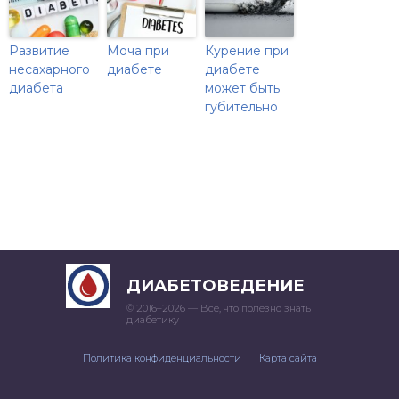
Развитие
Моча при
Курение при
несахарного
диабете
диабете
диабета
может быть
губительно
ДИАБЕТОВЕДЕНИЕ
© 2016–
2026 — Все, что полезно знать
диабетику
Политика конфиденциальности
Карта сайта