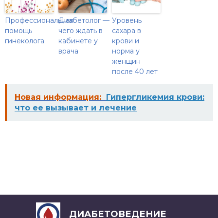
Профессиональная
Диабетолог —
Уровень
помощь
чего ждать в
сахара в
гинеколога
кабинете у
крови и
врача
норма у
женщин
после 40 лет
Новая информация:
Гипергликемия крови:
что ее вызывает и лечение
ДИАБЕТОВЕДЕНИЕ